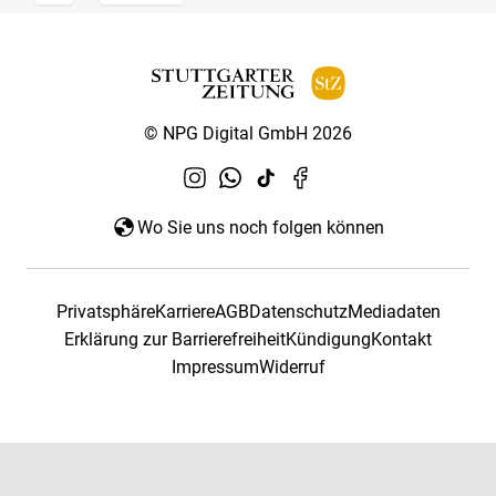
© NPG Digital GmbH 2026
Wo Sie uns noch folgen können
Privatsphäre
Karriere
AGB
Datenschutz
Mediadaten
Erklärung zur Barrierefreiheit
Kündigung
Kontakt
Impressum
Widerruf