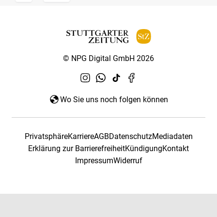
© NPG Digital GmbH 2026
Wo Sie uns noch folgen können
Privatsphäre
Karriere
AGB
Datenschutz
Mediadaten
Erklärung zur Barrierefreiheit
Kündigung
Kontakt
Impressum
Widerruf