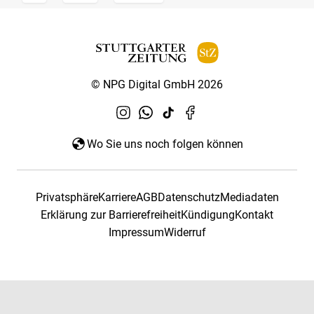
© NPG Digital GmbH 2026
Wo Sie uns noch folgen können
Privatsphäre
Karriere
AGB
Datenschutz
Mediadaten
Erklärung zur Barrierefreiheit
Kündigung
Kontakt
Impressum
Widerruf