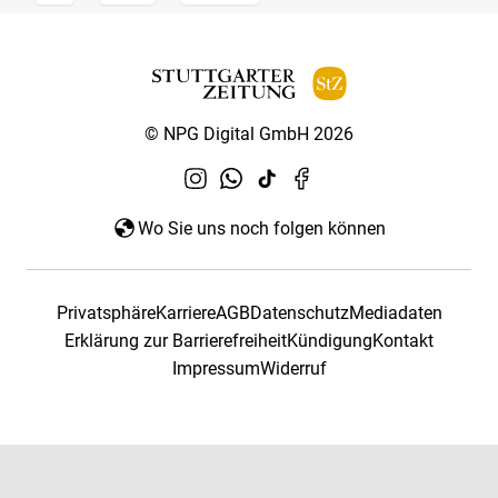
© NPG Digital GmbH 2026
Wo Sie uns noch folgen können
Privatsphäre
Karriere
AGB
Datenschutz
Mediadaten
Erklärung zur Barrierefreiheit
Kündigung
Kontakt
Impressum
Widerruf