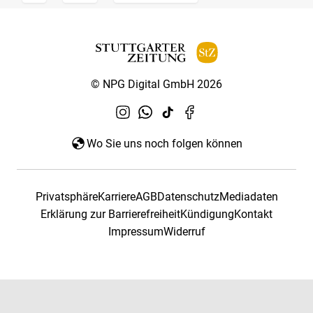
© NPG Digital GmbH 2026
Wo Sie uns noch folgen können
Privatsphäre
Karriere
AGB
Datenschutz
Mediadaten
Erklärung zur Barrierefreiheit
Kündigung
Kontakt
Impressum
Widerruf