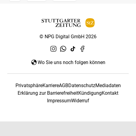
© NPG Digital GmbH 2026
Wo Sie uns noch folgen können
Privatsphäre
Karriere
AGB
Datenschutz
Mediadaten
Erklärung zur Barrierefreiheit
Kündigung
Kontakt
Impressum
Widerruf