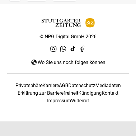
© NPG Digital GmbH 2026
Wo Sie uns noch folgen können
Privatsphäre
Karriere
AGB
Datenschutz
Mediadaten
Erklärung zur Barrierefreiheit
Kündigung
Kontakt
Impressum
Widerruf