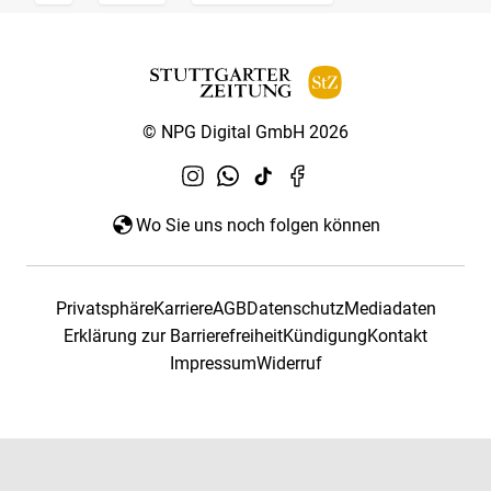
© NPG Digital GmbH 2026
Wo Sie uns noch folgen können
Privatsphäre
Karriere
AGB
Datenschutz
Mediadaten
Erklärung zur Barrierefreiheit
Kündigung
Kontakt
Impressum
Widerruf