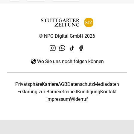
© NPG Digital GmbH 2026
Wo Sie uns noch folgen können
Privatsphäre
Karriere
AGB
Datenschutz
Mediadaten
Erklärung zur Barrierefreiheit
Kündigung
Kontakt
Impressum
Widerruf