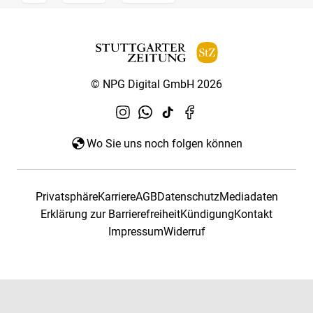
© NPG Digital GmbH 2026
Wo Sie uns noch folgen können
Privatsphäre
Karriere
AGB
Datenschutz
Mediadaten
Erklärung zur Barrierefreiheit
Kündigung
Kontakt
Impressum
Widerruf