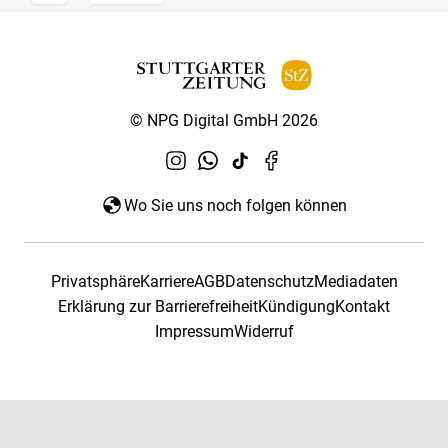
© NPG Digital GmbH 2026
Wo Sie uns noch folgen können
Privatsphäre
Karriere
AGB
Datenschutz
Mediadaten
Erklärung zur Barrierefreiheit
Kündigung
Kontakt
Impressum
Widerruf