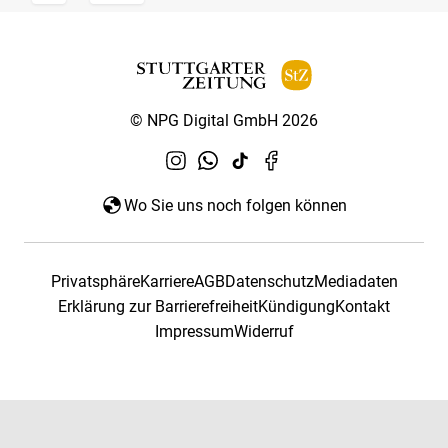
© NPG Digital GmbH 2026
Wo Sie uns noch folgen können
Privatsphäre
Karriere
AGB
Datenschutz
Mediadaten
Erklärung zur Barrierefreiheit
Kündigung
Kontakt
Impressum
Widerruf