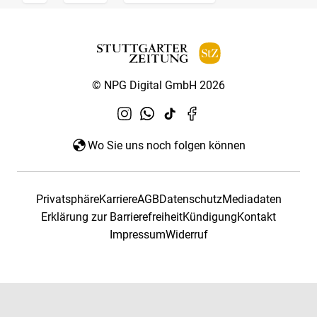
© NPG Digital GmbH 2026
Wo Sie uns noch folgen können
Privatsphäre
Karriere
AGB
Datenschutz
Mediadaten
Erklärung zur Barrierefreiheit
Kündigung
Kontakt
Impressum
Widerruf