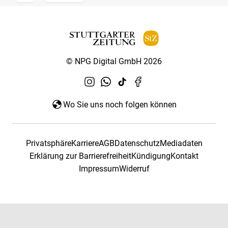
© NPG Digital GmbH 2026
Wo Sie uns noch folgen können
Privatsphäre
Karriere
AGB
Datenschutz
Mediadaten
Erklärung zur Barrierefreiheit
Kündigung
Kontakt
Impressum
Widerruf