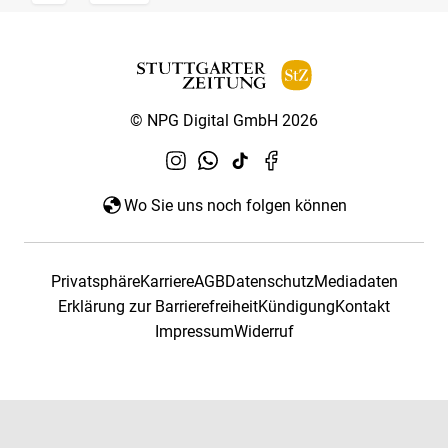
© NPG Digital GmbH 2026
Wo Sie uns noch folgen können
Privatsphäre
Karriere
AGB
Datenschutz
Mediadaten
Erklärung zur Barrierefreiheit
Kündigung
Kontakt
Impressum
Widerruf