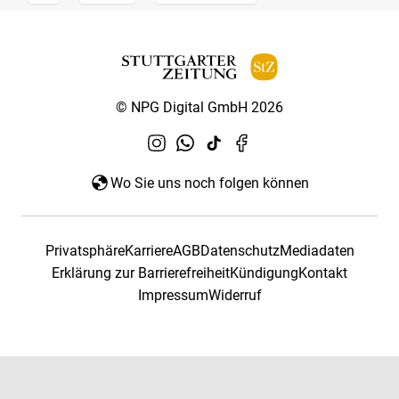
© NPG Digital GmbH 2026
Wo Sie uns noch folgen können
Privatsphäre
Karriere
AGB
Datenschutz
Mediadaten
Erklärung zur Barrierefreiheit
Kündigung
Kontakt
Impressum
Widerruf