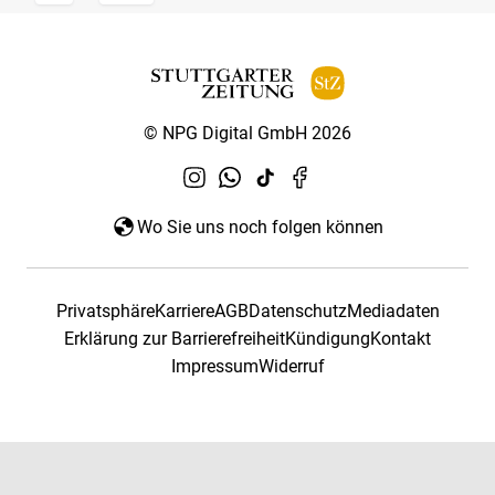
© NPG Digital GmbH 2026
Wo Sie uns noch folgen können
Privatsphäre
Karriere
AGB
Datenschutz
Mediadaten
Erklärung zur Barrierefreiheit
Kündigung
Kontakt
Impressum
Widerruf