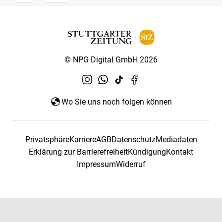
© NPG Digital GmbH 2026
Wo Sie uns noch folgen können
Privatsphäre
Karriere
AGB
Datenschutz
Mediadaten
Erklärung zur Barrierefreiheit
Kündigung
Kontakt
Impressum
Widerruf