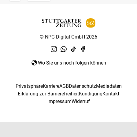
© NPG Digital GmbH 2026
Wo Sie uns noch folgen können
Privatsphäre
Karriere
AGB
Datenschutz
Mediadaten
Erklärung zur Barrierefreiheit
Kündigung
Kontakt
Impressum
Widerruf