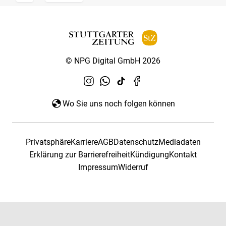
© NPG Digital GmbH 2026
Wo Sie uns noch folgen können
Privatsphäre
Karriere
AGB
Datenschutz
Mediadaten
Erklärung zur Barrierefreiheit
Kündigung
Kontakt
Impressum
Widerruf