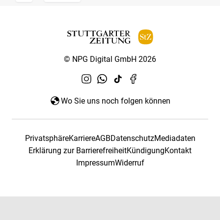
© NPG Digital GmbH 2026
Wo Sie uns noch folgen können
Privatsphäre
Karriere
AGB
Datenschutz
Mediadaten
Erklärung zur Barrierefreiheit
Kündigung
Kontakt
Impressum
Widerruf