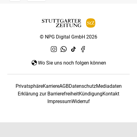
© NPG Digital GmbH 2026
Wo Sie uns noch folgen können
Privatsphäre
Karriere
AGB
Datenschutz
Mediadaten
Erklärung zur Barrierefreiheit
Kündigung
Kontakt
Impressum
Widerruf