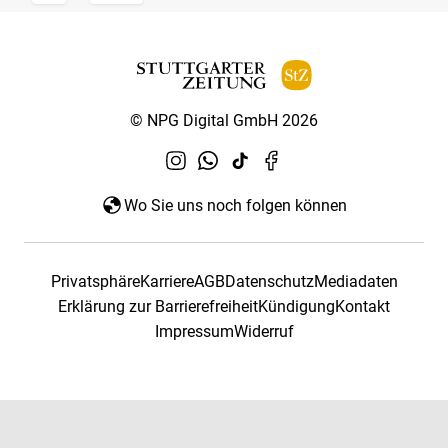
© NPG Digital GmbH 2026
Wo Sie uns noch folgen können
Privatsphäre
Karriere
AGB
Datenschutz
Mediadaten
Erklärung zur Barrierefreiheit
Kündigung
Kontakt
Impressum
Widerruf