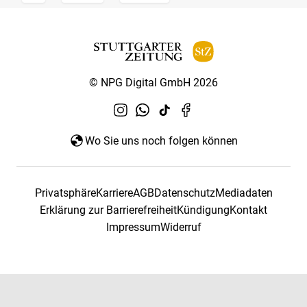
© NPG Digital GmbH 2026
Wo Sie uns noch folgen können
Privatsphäre
Karriere
AGB
Datenschutz
Mediadaten
Erklärung zur Barrierefreiheit
Kündigung
Kontakt
Impressum
Widerruf