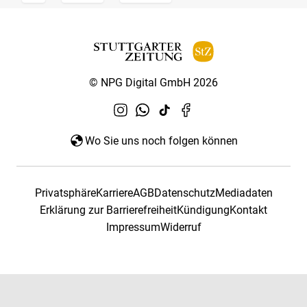
© NPG Digital GmbH 2026
Wo Sie uns noch folgen können
Privatsphäre
Karriere
AGB
Datenschutz
Mediadaten
Erklärung zur Barrierefreiheit
Kündigung
Kontakt
Impressum
Widerruf