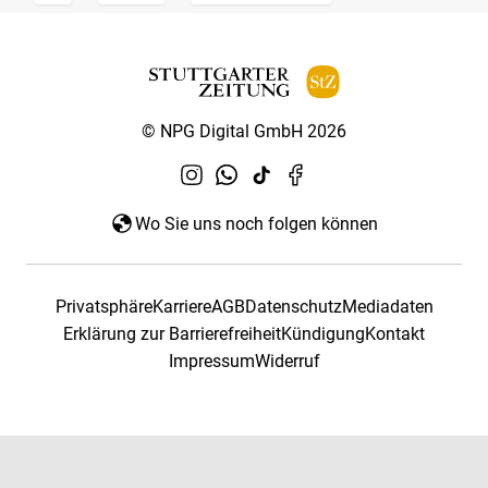
© NPG Digital GmbH 2026
Wo Sie uns noch folgen können
Privatsphäre
Karriere
AGB
Datenschutz
Mediadaten
Erklärung zur Barrierefreiheit
Kündigung
Kontakt
Impressum
Widerruf