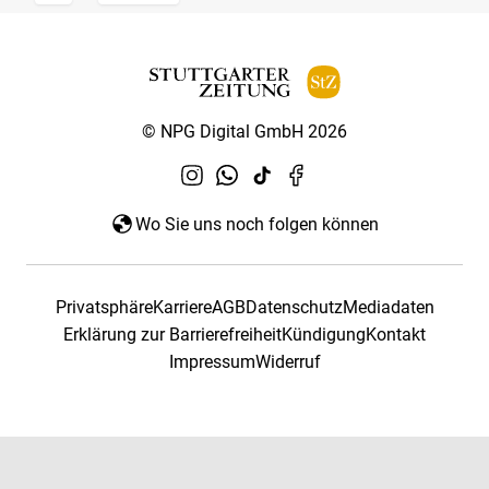
© NPG Digital GmbH 2026
Wo Sie uns noch folgen können
Privatsphäre
Karriere
AGB
Datenschutz
Mediadaten
Erklärung zur Barrierefreiheit
Kündigung
Kontakt
Impressum
Widerruf