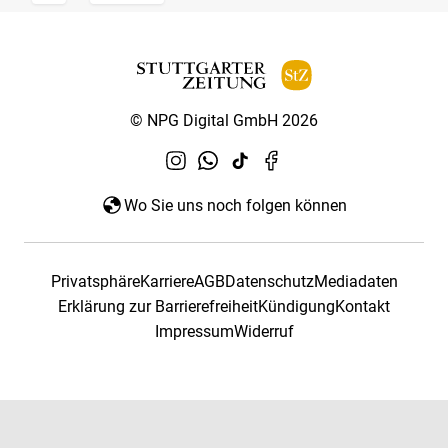
© NPG Digital GmbH 2026
Wo Sie uns noch folgen können
Privatsphäre
Karriere
AGB
Datenschutz
Mediadaten
Erklärung zur Barrierefreiheit
Kündigung
Kontakt
Impressum
Widerruf