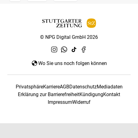
© NPG Digital GmbH 2026
Wo Sie uns noch folgen können
Privatsphäre
Karriere
AGB
Datenschutz
Mediadaten
Erklärung zur Barrierefreiheit
Kündigung
Kontakt
Impressum
Widerruf