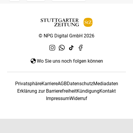
© NPG Digital GmbH 2026
Wo Sie uns noch folgen können
Privatsphäre
Karriere
AGB
Datenschutz
Mediadaten
Erklärung zur Barrierefreiheit
Kündigung
Kontakt
Impressum
Widerruf