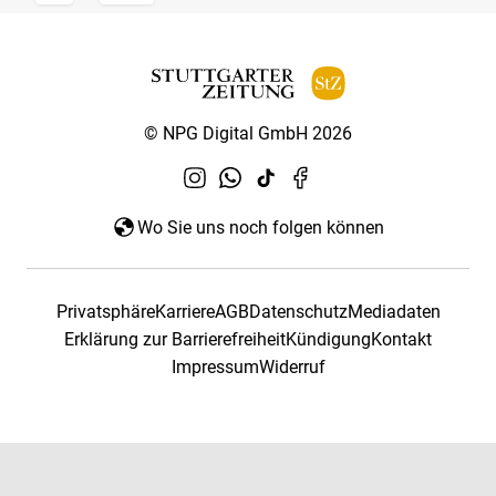
© NPG Digital GmbH 2026
Wo Sie uns noch folgen können
Privatsphäre
Karriere
AGB
Datenschutz
Mediadaten
Erklärung zur Barrierefreiheit
Kündigung
Kontakt
Impressum
Widerruf