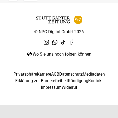
© NPG Digital GmbH 2026
Wo Sie uns noch folgen können
Privatsphäre
Karriere
AGB
Datenschutz
Mediadaten
Erklärung zur Barrierefreiheit
Kündigung
Kontakt
Impressum
Widerruf