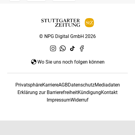
© NPG Digital GmbH 2026
Wo Sie uns noch folgen können
Privatsphäre
Karriere
AGB
Datenschutz
Mediadaten
Erklärung zur Barrierefreiheit
Kündigung
Kontakt
Impressum
Widerruf