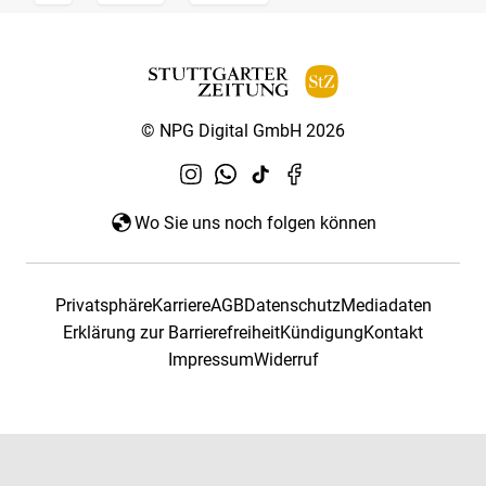
© NPG Digital GmbH 2026
Wo Sie uns noch folgen können
Privatsphäre
Karriere
AGB
Datenschutz
Mediadaten
Erklärung zur Barrierefreiheit
Kündigung
Kontakt
Impressum
Widerruf