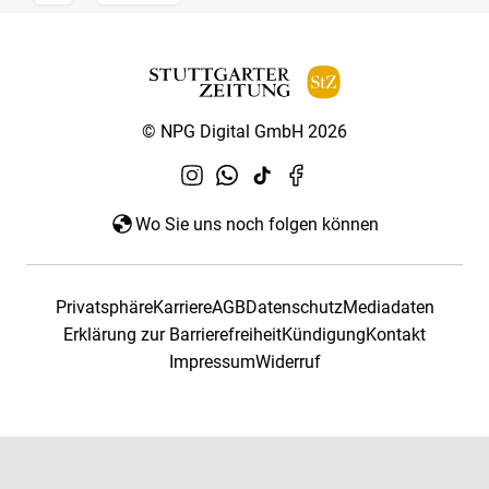
© NPG Digital GmbH 2026
Wo Sie uns noch folgen können
Privatsphäre
Karriere
AGB
Datenschutz
Mediadaten
Erklärung zur Barrierefreiheit
Kündigung
Kontakt
Impressum
Widerruf