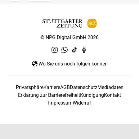
© NPG Digital GmbH 2026
Wo Sie uns noch folgen können
Privatsphäre
Karriere
AGB
Datenschutz
Mediadaten
Erklärung zur Barrierefreiheit
Kündigung
Kontakt
Impressum
Widerruf