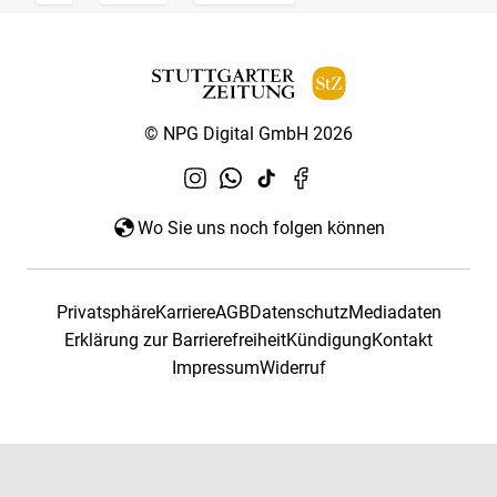
© NPG Digital GmbH 2026
Wo Sie uns noch folgen können
Privatsphäre
Karriere
AGB
Datenschutz
Mediadaten
Erklärung zur Barrierefreiheit
Kündigung
Kontakt
Impressum
Widerruf