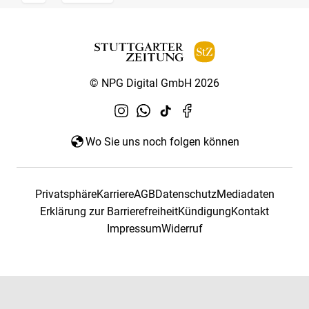
© NPG Digital GmbH 2026
Wo Sie uns noch folgen können
Privatsphäre
Karriere
AGB
Datenschutz
Mediadaten
Erklärung zur Barrierefreiheit
Kündigung
Kontakt
Impressum
Widerruf