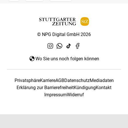
© NPG Digital GmbH 2026
Wo Sie uns noch folgen können
Privatsphäre
Karriere
AGB
Datenschutz
Mediadaten
Erklärung zur Barrierefreiheit
Kündigung
Kontakt
Impressum
Widerruf