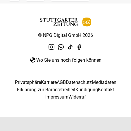
© NPG Digital GmbH 2026
Wo Sie uns noch folgen können
Privatsphäre
Karriere
AGB
Datenschutz
Mediadaten
Erklärung zur Barrierefreiheit
Kündigung
Kontakt
Impressum
Widerruf