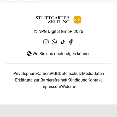
© NPG Digital GmbH 2026
Wo Sie uns noch folgen können
Privatsphäre
Karriere
AGB
Datenschutz
Mediadaten
Erklärung zur Barrierefreiheit
Kündigung
Kontakt
Impressum
Widerruf