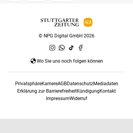
© NPG Digital GmbH 2026
Wo Sie uns noch folgen können
Privatsphäre
Karriere
AGB
Datenschutz
Mediadaten
Erklärung zur Barrierefreiheit
Kündigung
Kontakt
Impressum
Widerruf