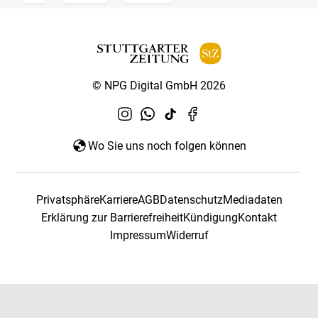
© NPG Digital GmbH 2026
Wo Sie uns noch folgen können
Privatsphäre
Karriere
AGB
Datenschutz
Mediadaten
Erklärung zur Barrierefreiheit
Kündigung
Kontakt
Impressum
Widerruf