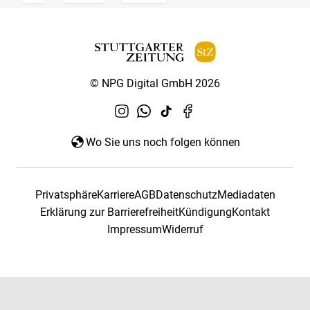
© NPG Digital GmbH 2026
Wo Sie uns noch folgen können
Privatsphäre
Karriere
AGB
Datenschutz
Mediadaten
Erklärung zur Barrierefreiheit
Kündigung
Kontakt
Impressum
Widerruf