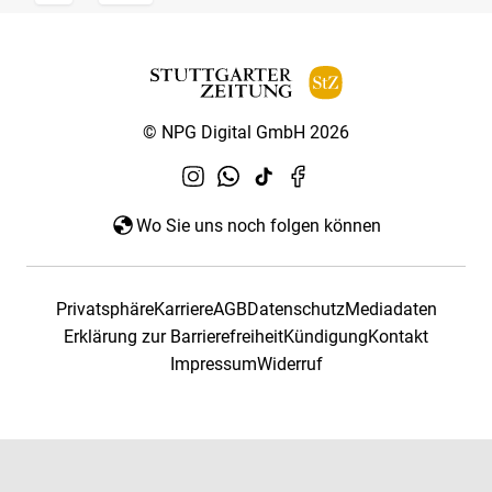
© NPG Digital GmbH 2026
Wo Sie uns noch folgen können
Privatsphäre
Karriere
AGB
Datenschutz
Mediadaten
Erklärung zur Barrierefreiheit
Kündigung
Kontakt
Impressum
Widerruf