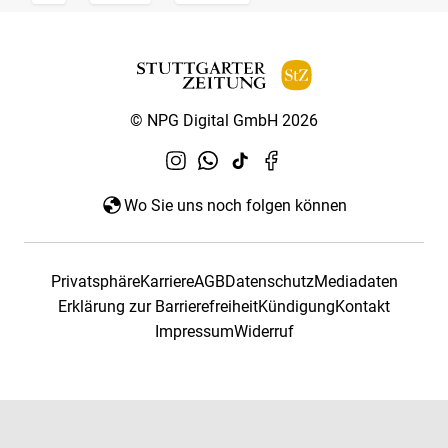
© NPG Digital GmbH 2026
Wo Sie uns noch folgen können
Privatsphäre
Karriere
AGB
Datenschutz
Mediadaten
Erklärung zur Barrierefreiheit
Kündigung
Kontakt
Impressum
Widerruf