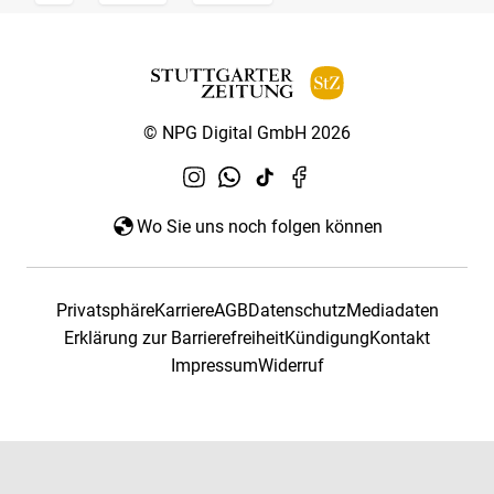
© NPG Digital GmbH 2026
Wo Sie uns noch folgen können
Privatsphäre
Karriere
AGB
Datenschutz
Mediadaten
Erklärung zur Barrierefreiheit
Kündigung
Kontakt
Impressum
Widerruf