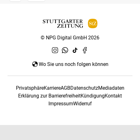
© NPG Digital GmbH 2026
Wo Sie uns noch folgen können
Privatsphäre
Karriere
AGB
Datenschutz
Mediadaten
Erklärung zur Barrierefreiheit
Kündigung
Kontakt
Impressum
Widerruf