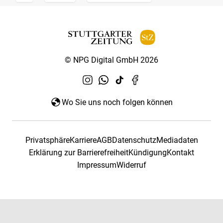
© NPG Digital GmbH 2026
Wo Sie uns noch folgen können
Privatsphäre
Karriere
AGB
Datenschutz
Mediadaten
Erklärung zur Barrierefreiheit
Kündigung
Kontakt
Impressum
Widerruf