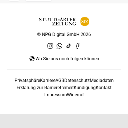
© NPG Digital GmbH 2026
Wo Sie uns noch folgen können
Privatsphäre
Karriere
AGB
Datenschutz
Mediadaten
Erklärung zur Barrierefreiheit
Kündigung
Kontakt
Impressum
Widerruf